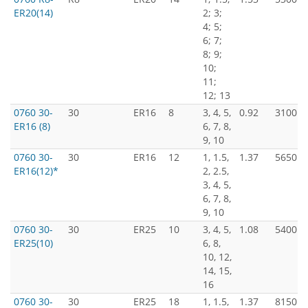
ER20(14)
2; 3;
4; 5;
6; 7;
8; 9;
10;
11;
12; 13
0760 30-
30
ER16
8
3, 4, 5,
0.92
3100
ER16 (8)
6, 7, 8,
9, 10
0760 30-
30
ER16
12
1, 1.5,
1.37
5650
ER16(12)*
2, 2.5,
3, 4, 5,
6, 7, 8,
9, 10
0760 30-
30
ER25
10
3, 4, 5,
1.08
5400
ER25(10)
6, 8,
10, 12,
14, 15,
16
0760 30-
30
ER25
18
1, 1.5,
1.37
8150