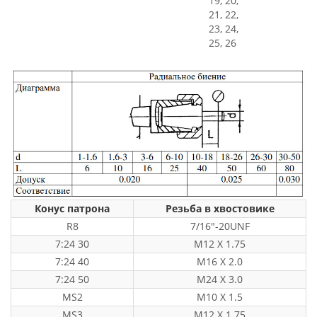
19, 20,
21, 22,
23, 24,
25, 26
Конус патрона
Резьба в хвостовике
R8
7/16"-20UNF
7:24 30
M12 X 1.75
7:24 40
M16 X 2.0
7:24 50
M24 X 3.0
MS2
M10 X 1.5
MS3
M12 X 1.75