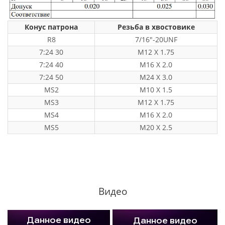
Конус патрона
Резьба в хвостовике
R8
7/16"-20UNF
7:24 30
M12 X 1.75
7:24 40
M16 X 2.0
7:24 50
M24 X 3.0
MS2
M10 X 1.5
MS3
M12 X 1.75
MS4
M16 X 2.0
MS5
M20 X 2.5
Видео