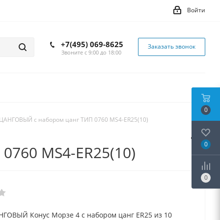
Войти
+7(495) 069-8625
Заказать звонок
Звоните с 9:00 до 18:00
0
ЦАНГОВЫЙ с набором цанг ТИП 0760 MS4-ER25(10)
0
0760 MS4-ER25(10)
0
ГОВЫЙ Конус Морзе 4 с набором цанг ER25 из 10