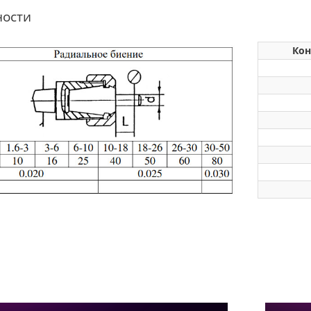
ности
Кон