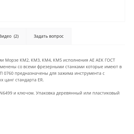
Видео
(2)
Задать вопрос
ми Морзе КМ2, КМ3, КМ4, КМ5 исполнения AE AEK ГОСТ
 применены со всеми фрезерными станками которые имеют в
П 0760 предназначены для зажима инструмента с
х цанг стандарта ER.
IN6499 и ключом. Упаковка деревянный или пластиковый