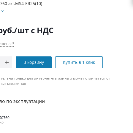
760 art.MS4-ER25(10)
руб.
/шт
с НДС
ешевле?
В корзину
Купить в 1 клик
тельна только для интернет-магазина и может отличаться от
ных магазинах
во по эксплуатации
S0760
 кб