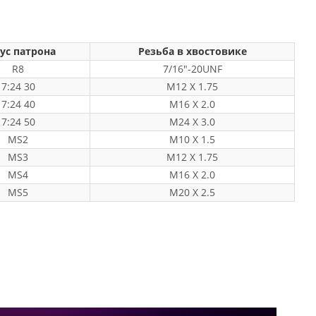
ус патрона
Резьба в хвостовике
R8
7/16"-20UNF
7:24 30
M12 X 1.75
7:24 40
M16 X 2.0
7:24 50
M24 X 3.0
MS2
M10 X 1.5
MS3
M12 X 1.75
MS4
M16 X 2.0
MS5
M20 X 2.5