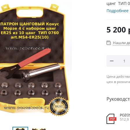
цанг ТИП 0
Подробнее
5 200
Нашли д
Цена действи
цен в рознич
Руководст
POZO
512,9