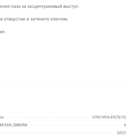
ления паза за эксцентриковый выступ.
 в отверстие и затяните ключом.
ке.
os
0760 MS4-ER25(10)
M/DIN 2080/R8
4
ER25