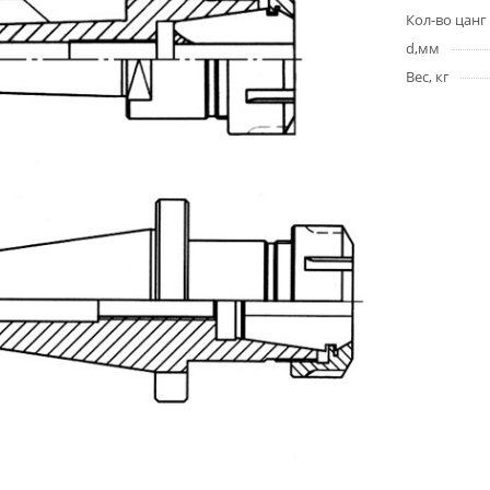
Кол-во цанг
d,мм
Вес, кг