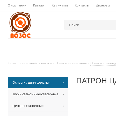
О компании
Каталог
Как купить
Контакты
Дилерам
Каталог станочной оснастки
-
Оснастка станочная
-
Оснастка шпин
ПАТРОН ЦА
Оснастка шпиндельная
Тиски станочные/слесарные
Центры станочные