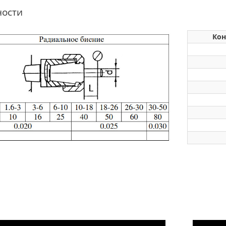
ности
Кон