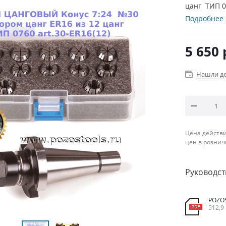
цанг ТИП 07
Подробнее
5 650
Нашли д
Цена действи
цен в рознич
Руководст
POZO
512,9