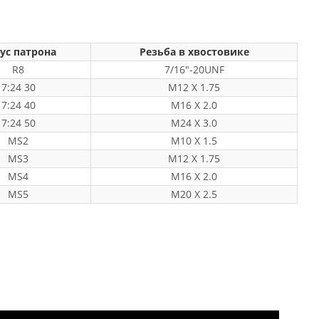
ус патрона
Резьба в хвостовике
R8
7/16"-20UNF
7:24 30
M12 X 1.75
7:24 40
M16 X 2.0
7:24 50
M24 X 3.0
MS2
M10 X 1.5
MS3
M12 X 1.75
MS4
M16 X 2.0
MS5
M20 X 2.5