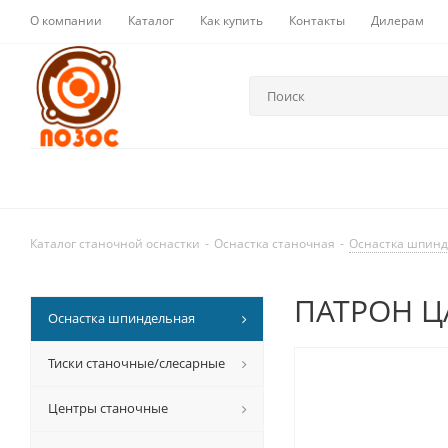
О компании
Каталог
Как купить
Контакты
Дилерам
Каталог станочной оснастки
-
Оснастка станочная
-
Оснастка шпин
ПАТРОН ЦА
Оснастка шпиндельная
Тиски станочные/слесарные
Центры станочные