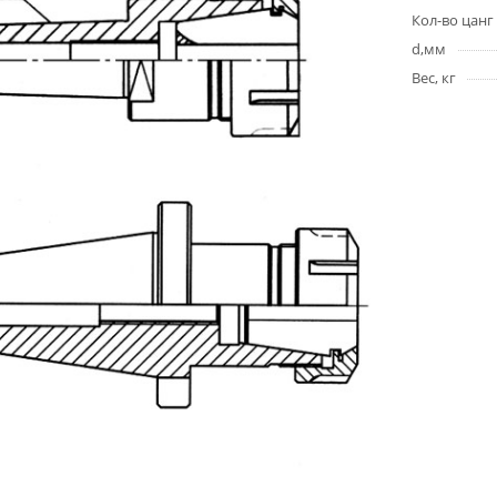
Кол-во цанг
d,мм
Вес, кг