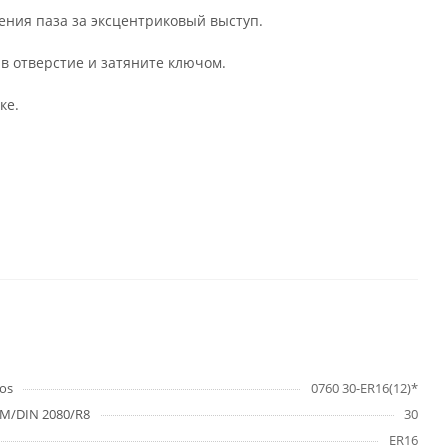
ления паза за эксцентриковый выступ.
 в отверстие и затяните ключом.
ке.
os
0760 30-ER16(12)*
M/DIN 2080/R8
30
ER16