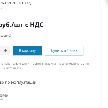
60 art.30-ER16(12)
руб.
/шт
с НДС
ешевле?
В корзину
Купить в 1 клик
тельна только для интернет-магазина и может отличаться от
ных магазинах
во по эксплуатации
S0760
 кб