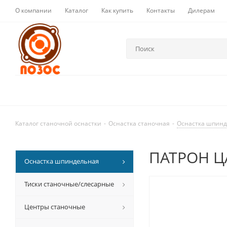
О компании
Каталог
Как купить
Контакты
Дилерам
Каталог станочной оснастки
-
Оснастка станочная
-
Оснастка шпин
ПАТРОН ЦА
Оснастка шпиндельная
Тиски станочные/слесарные
Центры станочные