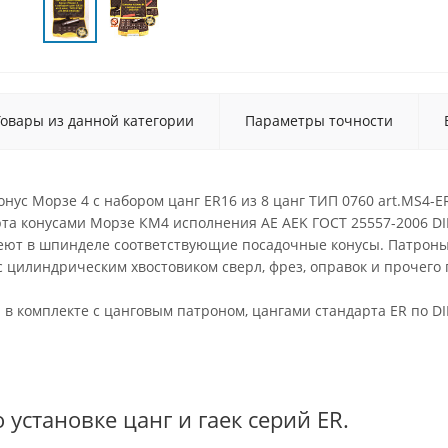
Товары из данной категории
Параметры точности
ус Морзе 4 с набором цанг ER16 из 8 цанг ТИП 0760 art.MS4-
рта конусами Морзе КМ4 исполнения AE AEK ГОСТ 25557-2006 D
еют в шпинделе соответствующие посадочные конусы. Патроны
 цилиндрическим хвостовиком сверл, фрез, оправок и прочего 
 в комплекте с цанговым патроном, цангами стандарта ER по D
 установке цанг и гаек серий ER.