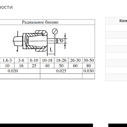
ности
Кон