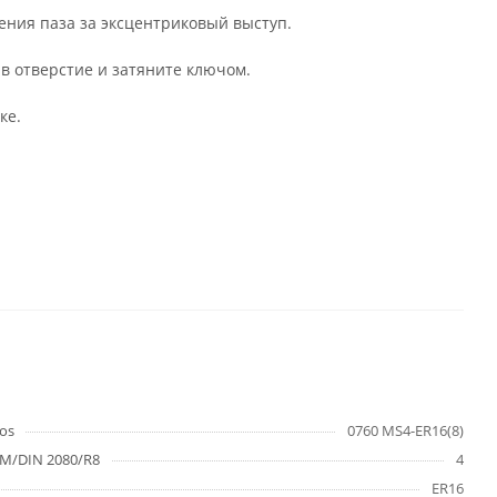
ления паза за эксцентриковый выступ.
 в отверстие и затяните ключом.
ке.
os
0760 MS4-ER16(8)
M/DIN 2080/R8
4
ER16