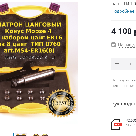
цанг ТИП 0
Подробнее
4 100
Нашли д
Цена действи
цен в рознич
Руководст
POZO
512,9