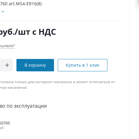
760 art.MS4-ER16(8)
руб.
/шт
с НДС
ешевле?
В корзину
Купить в 1 клик
тельна только для интернет-магазина и может отличаться от
ных магазинах
во по эксплуатации
S0760
 кб