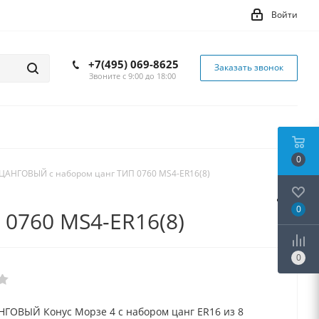
Войти
+7(495) 069-8625
Заказать звонок
Звоните с 9:00 до 18:00
0
ЦАНГОВЫЙ с набором цанг ТИП 0760 MS4-ER16(8)
0
0760 MS4-ER16(8)
0
ГОВЫЙ Конус Морзе 4 с набором цанг ER16 из 8