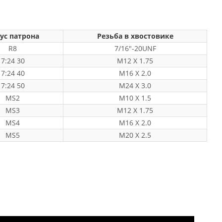
ус патрона
Резьба в хвостовике
R8
7/16"-20UNF
7:24 30
M12 X 1.75
7:24 40
M16 X 2.0
7:24 50
M24 X 3.0
MS2
M10 X 1.5
MS3
M12 X 1.75
MS4
M16 X 2.0
MS5
M20 X 2.5