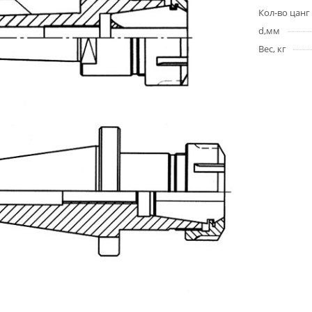
Кол-во цанг
d,мм
Вес, кг