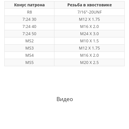
Конус патрона
Резьба в хвостовике
R8
7/16"-20UNF
7:24 30
M12 X 1.75
7:24 40
M16 X 2.0
7:24 50
M24 X 3.0
MS2
M10 X 1.5
MS3
M12 X 1.75
MS4
M16 X 2.0
MS5
M20 X 2.5
Видео