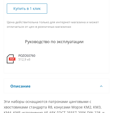
Купить в 1 клик
Цена действительна только для интернет-магазина и может
отличаться от цен в розничных магазинах
Руководство по эксплуатации
POZOS0760
512,9 кб
Описание
Эти наборы оснащаются патронами цанговыми с
хвостовиками стандарта R8, конусами Морзе КМ2, КМ3,
КМ4, КМ5 исполнения AE AEK ГОСТ 25557-2006 DIN 228, и