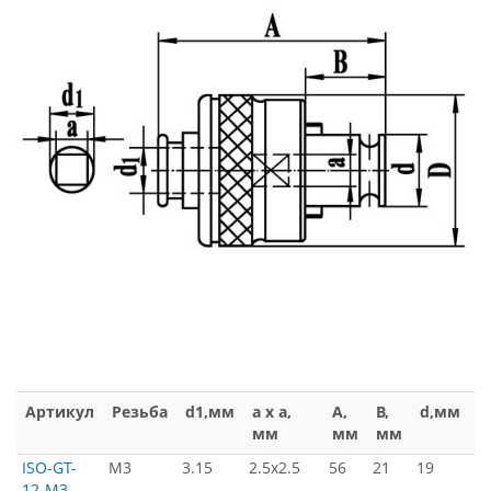
Артикул
Резьба
d1,мм
a x a,
A,
B,
d,мм
D
мм
мм
мм
м
ISO-GT-
М3
3.15
2.5x2.5
56
21
19
3
12-M3