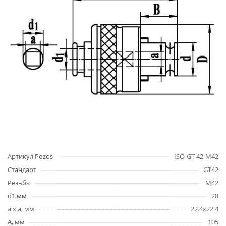
Артикул Pozos
ISO-GT-42-M42
Стандарт
GT42
Резьба
M42
d1,мм
28
a x a, мм
22.4x22.4
A, мм
105