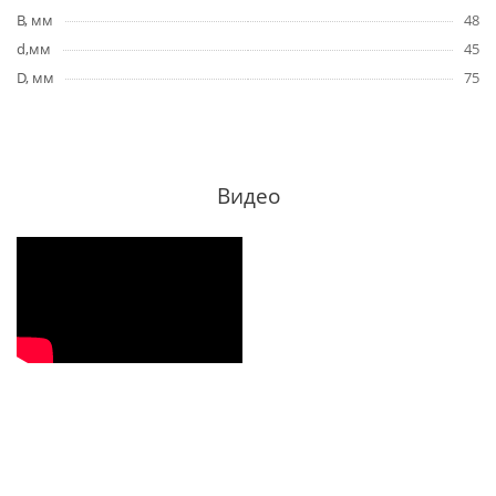
B, мм
48
d,мм
45
D, мм
75
Видео