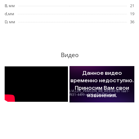
B, мм
21
d,мм
19
D, мм
36
Видео