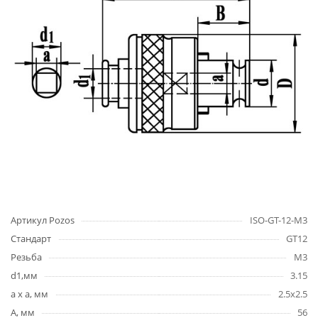
Артикул Pozos
ISO-GT-12-M3
Стандарт
GT12
Резьба
М3
d1,мм
3.15
a x a, мм
2.5x2.5
A, мм
56