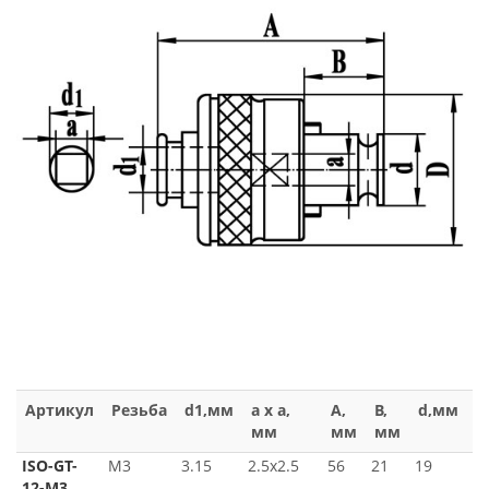
Артикул
Резьба
d1,мм
a x a,
A,
B,
d,мм
D
мм
мм
мм
м
ISO-GT-
М3
3.15
2.5x2.5
56
21
19
3
12-M3