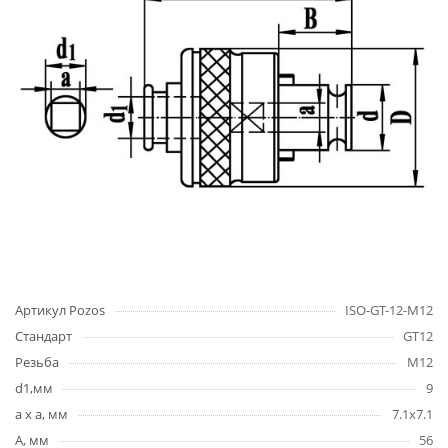
Артикул Pozos
ISO-GT-12-M12
Стандарт
GT12
Резьба
M12
d1,мм
9
a x a, мм
7.1x7.1
A, мм
56