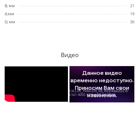
B, мм
21
d,мм
19
D, мм
36
Видео