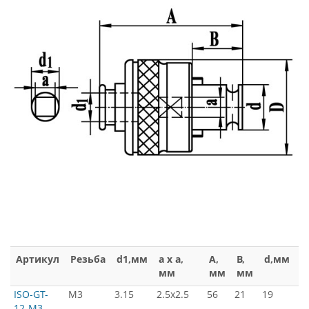
Артикул
Резьба
d1,мм
a x a,
A,
B,
d,мм
D
мм
мм
мм
м
ISO-GT-
М3
3.15
2.5x2.5
56
21
19
3
12-M3