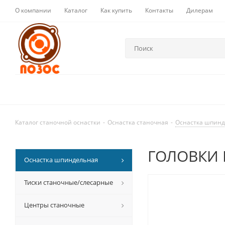
О компании
Каталог
Как купить
Контакты
Дилерам
Каталог станочной оснастки
-
Оснастка станочная
-
Оснастка шпин
ГОЛОВКИ 
Оснастка шпиндельная
Тиски станочные/слесарные
Центры станочные