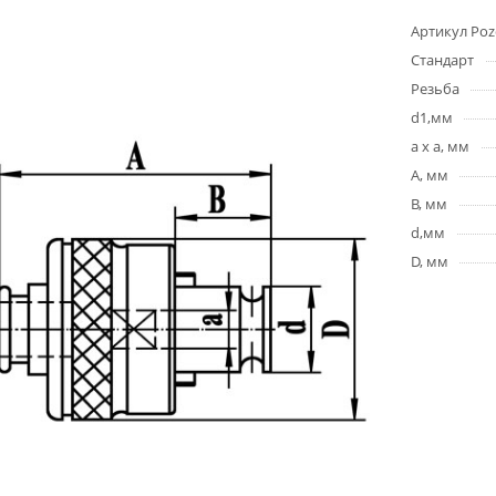
Артикул Poz
Стандарт
Резьба
d1,мм
a x a, мм
A, мм
B, мм
d,мм
D, мм