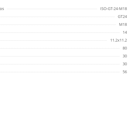
os
ISO-GT-24-M18
GT24
M18
14
11.2x11.2
80
30
30
56