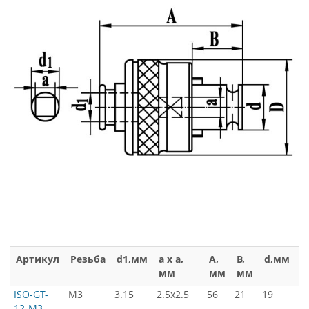
Артикул
Резьба
d1,мм
a x a,
A,
B,
d,мм
D
мм
мм
мм
м
ISO-GT-
М3
3.15
2.5x2.5
56
21
19
3
12-M3