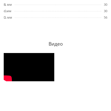
B, мм
30
d,мм
30
D, мм
56
Видео