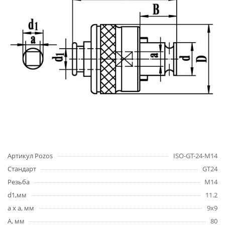
Артикул Pozos
ISO-GT-24-M14
Стандарт
GT24
Резьба
M14
d1,мм
11.2
a x a, мм
9x9
A, мм
80