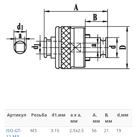
Артикул
Резьба
d1,мм
a x a,
A,
B,
d,мм
D
мм
мм
мм
м
ISO-GT-
М3
3.15
2.5x2.5
56
21
19
3
12-M3