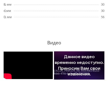
B, мм
30
d,мм
30
D, мм
56
Видео