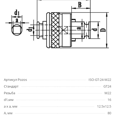
Артикул Pozos
ISO-GT-24-M22
Стандарт
GT24
Резьба
M22
d1,мм
16
a x a, мм
12.5x12.5
A, мм
80