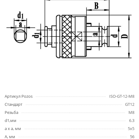
Артикул Pozos
ISO-GT-12-M8
Стандарт
GT12
Резьба
M8
d1,мм
6.3
a x a, мм
5x5
A, мм
56