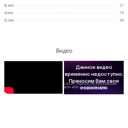
B, мм
21
d,мм
19
D, мм
36
Видео