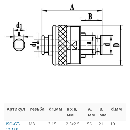
Артикул
Резьба
d1,мм
a x a,
A,
B,
d,мм
D
мм
мм
мм
м
ISO-GT-
М3
3.15
2.5x2.5
56
21
19
3
12-M3