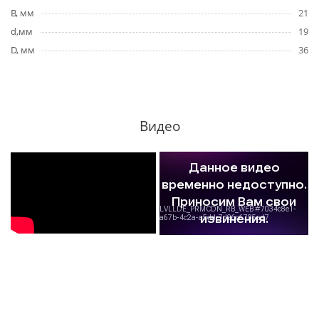
B, мм
21
d,мм
19
D, мм
36
Видео