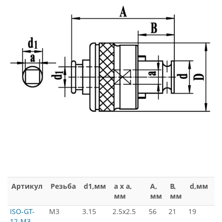
Артикул
Резьба
d1,мм
a x a,
A,
B,
d,мм
D
мм
мм
мм
м
ISO-GT-
М3
3.15
2.5x2.5
56
21
19
3
12-M3