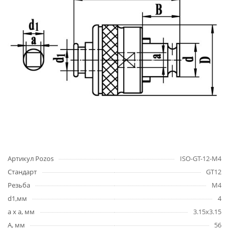
Артикул Pozos
ISO-GT-12-M4
Стандарт
GT12
Резьба
M4
d1,мм
4
a x a, мм
3.15x3.15
A, мм
56