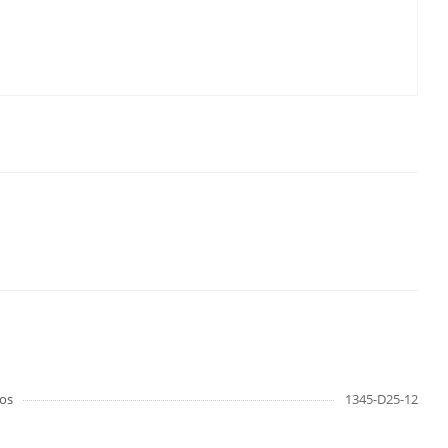
os
1345-D25-12