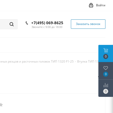
Войти
+7(495) 069-8625
Заказать звонок
Звоните с 9:00 до 18:00
0
чных резцов и расточных головок ТИП 1320 F1-25
-
Втулка ТИП 1345
0
0