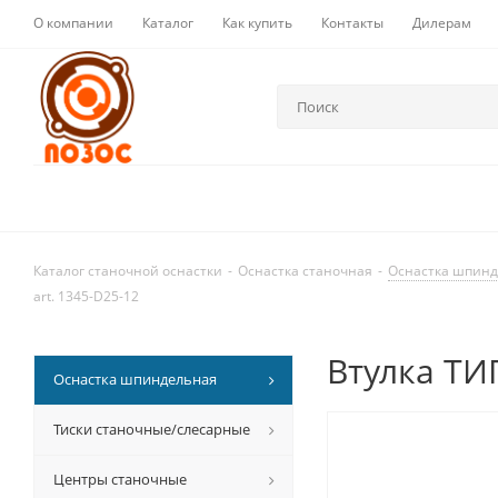
О компании
Каталог
Как купить
Контакты
Дилерам
Каталог станочной оснастки
-
Оснастка станочная
-
Оснастка шпин
art. 1345-D25-12
Втулка ТИП
Оснастка шпиндельная
Тиски станочные/слесарные
Центры станочные