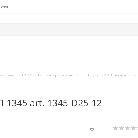
Блог
дельная
-
ТИП 1320 Головки расточные F1
-
Втулки ТИП 1345 для расто
 1345 art. 1345-D25-12