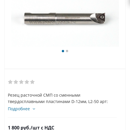
Резец расточной СМП со сменными
твердосплавными пластинами D-12мм, L2-50 арт:
SBJ1212-50L
Подробнее
1 800
руб.
/шт
с НДС