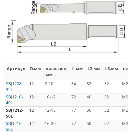
Артикул
D.мм
диапазон,
L,мм
L2,мм
L3,мм
вин
мм
SBJ1208-
12
8-10
64
32
32
М2*4
32L
SBJ1210-
12
10-12
72
40
32
М2*4
40L
SBJ1212-
12
12-16
77
50
32
М2.5
50L
SBJ1216-
12
16-20
77
50
32
М2.5
50L