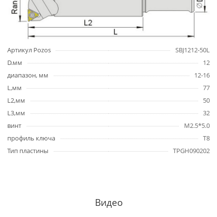
Артикул Pozos
SBJ1212-50L
D.мм
12
диапазон, мм
12-16
L,мм
77
L2,мм
50
L3,мм
32
винт
М2.5*5.0
профиль ключа
Т8
Тип пластины
TPGH090202
Видео