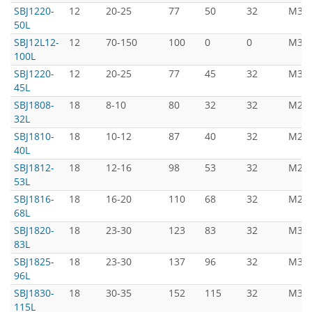
SBJ1220-
12
20-25
77
50
32
М3*8
50L
SBJ12L12-
12
70-150
100
0
0
М3*8
100L
SBJ1220-
12
20-25
77
45
32
М3*8
45L
SBJ1808-
18
8-10
80
32
32
М2*4
32L
SBJ1810-
18
10-12
87
40
32
М2*4
40L
SBJ1812-
18
12-16
98
53
32
М2.5
53L
SBJ1816-
18
16-20
110
68
32
М2.5
68L
SBJ1820-
18
23-30
123
83
32
М3*8
83L
SBJ1825-
18
23-30
137
96
32
М3*8
96L
SBJ1830-
18
30-35
152
115
32
М3*8
115L