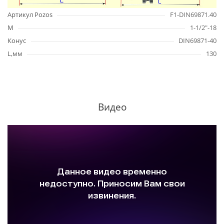
Артикул Pozos
F1-DIN69871.40
M
1-1/2"-18
Конус
DIN69871-40
L,мм
130
Видео