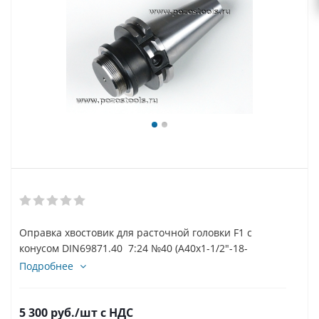
Оправка хвостовик для расточной головки F1 с
конусом DIN69871.40 7:24 №40 (A40x1-1/2"-18-
50) art.F1-A40
Подробнее
5 300
руб.
/шт
с НДС