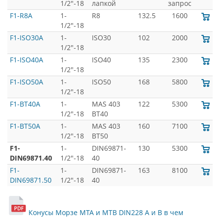
1/2"-18
лапкой
запрос
F1-R8A
1-
R8
132.5
1600
1/2"-18
F1-ISO30A
1-
ISO30
102
2000
1/2"-18
F1-ISO40A
1-
ISO40
135
2300
1/2"-18
F1-ISO50A
1-
ISO50
168
5800
1/2"-18
F1-BT40A
1-
MAS 403
122
5300
1/2"-18
BT40
F1-BT50A
1-
MAS 403
160
7100
1/2"-18
BT50
F1-
1-
DIN69871-
130
5300
DIN69871.40
1/2"-18
40
F1-
1-
DIN69871-
163
8100
DIN69871.50
1/2"-18
40
Конусы Морзе MTA и MTB DIN228 A и B в чем