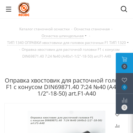
Каталог станочной оснастки
-
Оснастка станочная
-
Оснастка шпиндельная
-
ТИП 1340 ОПРАВКИ хвостовики для головок расточных F1 ТИП 1320
-
Оправка хвостовик для расточной головки F1 с конусом
DIN69871.40 7:24 №40 (A40x1-1/2"-18-50) art.F1-A40
0
Оправка хвостовик для расточной головки
F1 с конусом DIN69871.40 7:24 №40 (A40x1-
0
1/2"-18-50) art.F1-A40
0