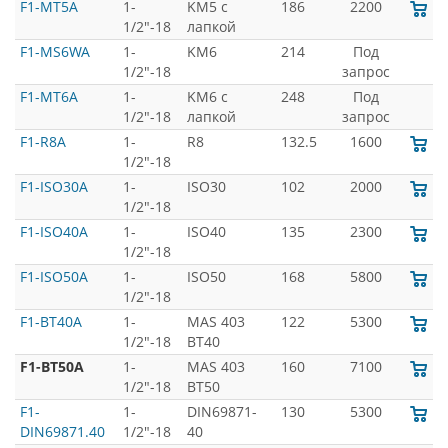
F1-MT5A
1-
KM5 с
186
2200
1/2"-18
лапкой
F1-MS6WA
1-
KM6
214
Под
1/2"-18
запрос
F1-MT6A
1-
KM6 с
248
Под
1/2"-18
лапкой
запрос
F1-R8A
1-
R8
132.5
1600
1/2"-18
F1-ISO30A
1-
ISO30
102
2000
1/2"-18
F1-ISO40A
1-
ISO40
135
2300
1/2"-18
F1-ISO50A
1-
ISO50
168
5800
1/2"-18
F1-BT40A
1-
MAS 403
122
5300
1/2"-18
BT40
F1-BT50A
1-
MAS 403
160
7100
1/2"-18
BT50
F1-
1-
DIN69871-
130
5300
DIN69871.40
1/2"-18
40