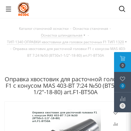
Каталог станочной оснастки
-
Оснастка станочная
-
Оснастка шпиндельная
-
ТИП 1340 ОПРАВКИ хвостовики для головок расточных F1 ТИП 1320
-
Оправка хвостовик для расточной головки F1 с конусом MAS 403-
BT 7:24 №50 (BT50x1-1/2"-18-80) art.F1-BT50A
0
Оправка хвостовик для расточной головки
F1 с конусом MAS 403-BT 7:24 №50 (BT50x1-
0
1/2"-18-80) art.F1-BT50A
0