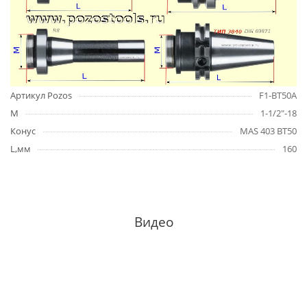
Артикул Pozos
F1-BT50A
M
1-1/2"-18
Конус
MAS 403 BT50
L,мм
160
Видео