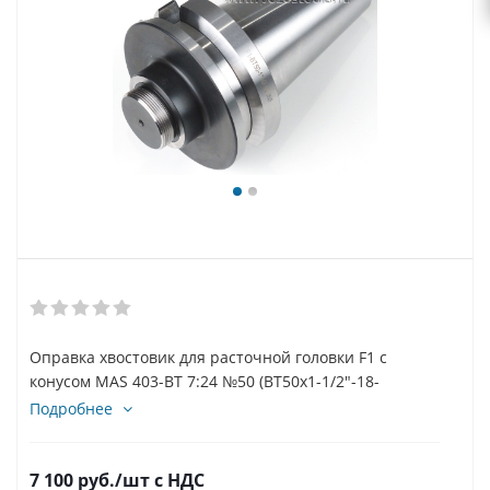
Оправка хвостовик для расточной головки F1 с
конусом MAS 403-BT 7:24 №50 (BT50x1-1/2"-18-
80) art.F1-BT50A
Подробнее
7 100
руб.
/шт
с НДС