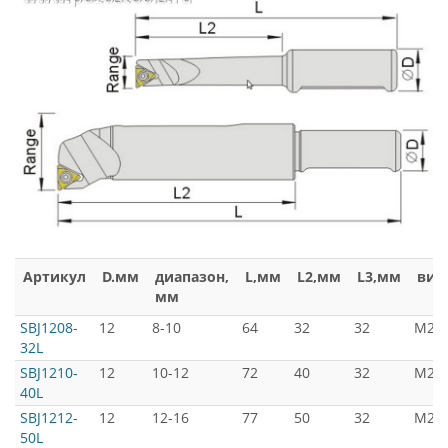
Артикул
D.мм
диапазон,
L,мм
L2,мм
L3,мм
вин
мм
SBJ1208-
12
8-10
64
32
32
М2*4
32L
SBJ1210-
12
10-12
72
40
32
М2*4
40L
SBJ1212-
12
12-16
77
50
32
М2.5
50L