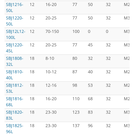
SBJ1216-
12
16-20
77
50
32
М2.5
50L
SBJ1220-
12
20-25
77
50
32
М3*8
50L
SBJ12L12-
12
70-150
100
0
0
М3*8
100L
SBJ1220-
12
20-25
77
45
32
М3*8
45L
SBJ1808-
18
8-10
80
32
32
М2*4
32L
SBJ1810-
18
10-12
87
40
32
М2*4
40L
SBJ1812-
18
12-16
98
53
32
М2.5
53L
SBJ1816-
18
16-20
110
68
32
М2.5
68L
SBJ1820-
18
23-30
123
83
32
М3*8
83L
SBJ1825-
18
23-30
137
96
32
М3*8
96L