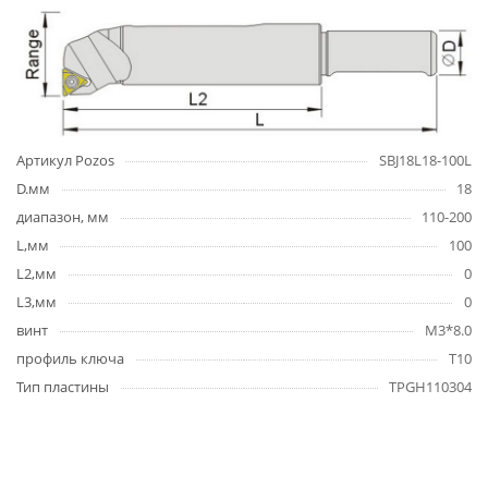
Артикул Pozos
SBJ18L18-100L
D.мм
18
диапазон, мм
110-200
L,мм
100
L2,мм
0
L3,мм
0
винт
М3*8.0
профиль ключа
Т10
Тип пластины
TPGH110304