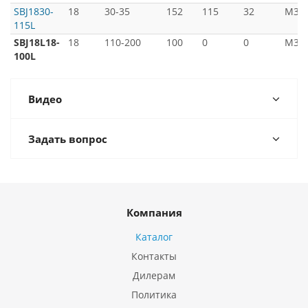
SBJ1830-
18
30-35
152
115
32
М3*8
115L
SBJ18L18-
18
110-200
100
0
0
М3*8
100L
Видео
Задать вопрос
Компания
Каталог
Контакты
Дилерам
Политика