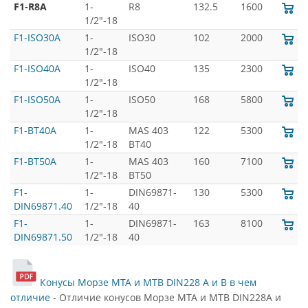
F1-R8A
1-
R8
132.5
1600
1/2"-18
F1-ISO30A
1-
ISO30
102
2000
1/2"-18
F1-ISO40A
1-
ISO40
135
2300
1/2"-18
F1-ISO50A
1-
ISO50
168
5800
1/2"-18
F1-BT40A
1-
MAS 403
122
5300
1/2"-18
BT40
F1-BT50A
1-
MAS 403
160
7100
1/2"-18
BT50
F1-
1-
DIN69871-
130
5300
DIN69871.40
1/2"-18
40
F1-
1-
DIN69871-
163
8100
DIN69871.50
1/2"-18
40
Конусы Морзе MTA и MTB DIN228 A и B в чем
отличие
- Отличие конусов Морзе MTA и MTB DIN228A и