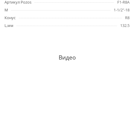
Артикул Pozos
F1-R8A
M
1-1/2"-18
Конус
R8
L,мм
132.5
Видео