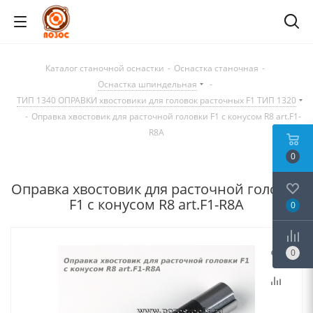
Каталог станочной оснастки
-
Оснастка станочная
-
Оснастка шпиндельная
-
ТИП 1340 ОПРАВКИ хвостовики для головок расточных F1 ТИП 1320
-
Оправка хвостовик для расточной головки F1 с конусом R8 art.F1-
R8A
0
Оправка хвостовик для расточной головки
F1 с конусом R8 art.F1-R8A
0
0