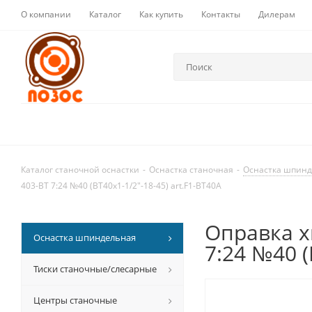
О компании
Каталог
Как купить
Контакты
Дилерам
Каталог станочной оснастки
-
Оснастка станочная
-
Оснастка шпин
403-BT 7:24 №40 (BT40x1-1/2"-18-45) art.F1-BT40A
Оправка х
Оснастка шпиндельная
7:24 №40 (
Тиски станочные/слесарные
Центры станочные