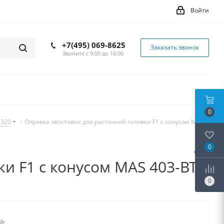
Войти
+7(495) 069-8625
Заказать звонок
Звоните с 9:00 до 18:00
0
1320
-
Оправка хвостовик для расточной головки F1 с конусом MAS
0
и F1 с конусом MAS 403-BT
0