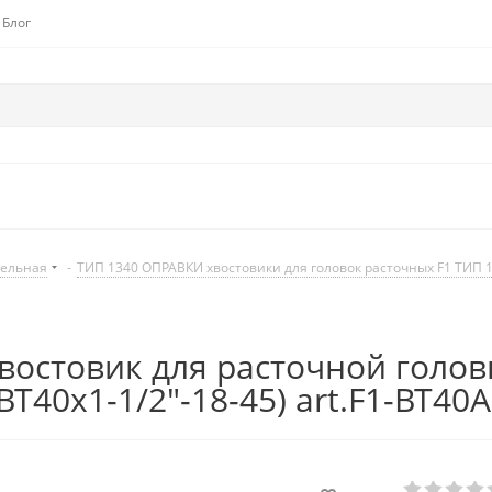
Блог
дельная
-
ТИП 1340 ОПРАВКИ хвостовики для головок расточных F1 ТИП 
востовик для расточной головк
BT40x1-1/2"-18-45) art.F1-BT40A