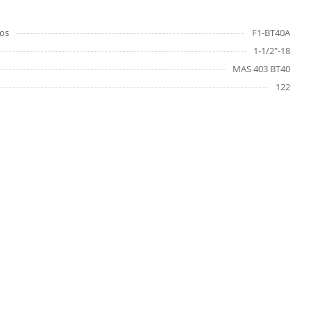
os
F1-BT40A
1-1/2"-18
MAS 403 BT40
122