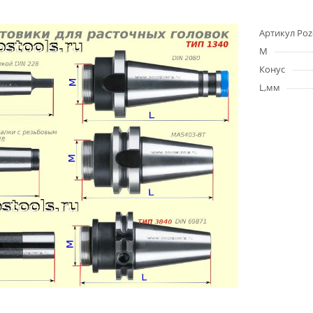
Артикул Poz
M
Конус
L,мм