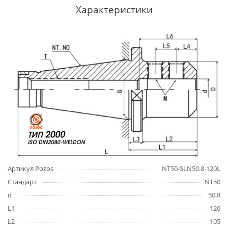
Характеристики
Артикул Pozos
NT50-SLN50.8-120L
Стандарт
NT50
d
50.8
L1
120
L2
105