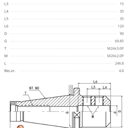
L3
15
L4
35
L5
35
L6
120
D
90
G
69.85
T
M24x3.0P
M
M20x2.0P
L
246.8
Вес,кг.
4.8