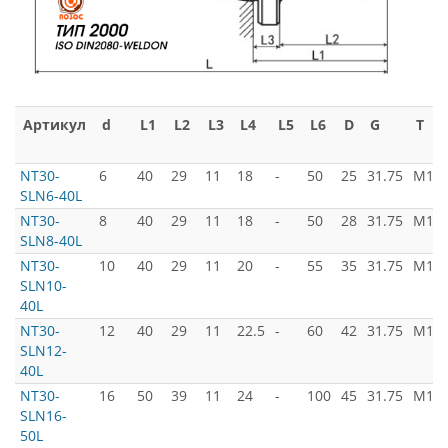
Артикул
d
L1
L2
L3
L4
L5
L6
D
G
T
NT30-
6
40
29
11
18
-
50
25
31.75
M12x
SLN6-40L
NT30-
8
40
29
11
18
-
50
28
31.75
M12x
SLN8-40L
NT30-
10
40
29
11
20
-
55
35
31.75
M12x
SLN10-
40L
NT30-
12
40
29
11
22.5
-
60
42
31.75
M12x
SLN12-
40L
NT30-
16
50
39
11
24
-
100
45
31.75
M12x
SLN16-
50L