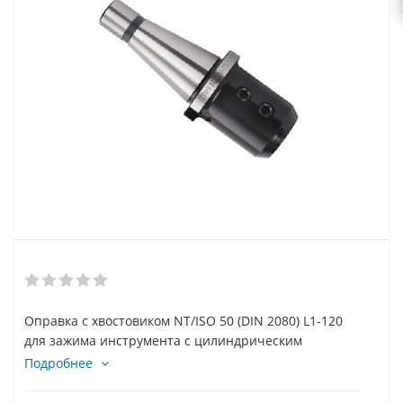
Оправка с хвостовиком NT/ISO 50 (DIN 2080) L1-120
для зажима инструмента с цилиндрическим
хвостовиком ⌀50.8 mm. WELDON
Подробнее