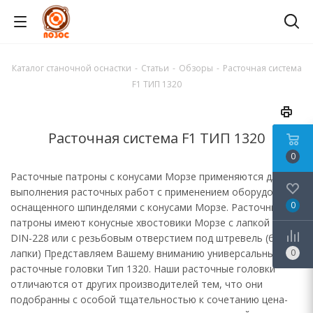
Каталог станочной оснастки
-
Статьи
-
Обзоры
-
Расточная система
F1 ТИП 1320
Расточная система F1 ТИП 1320
0
Расточные патроны с конусами Морзе применяются для
выполнения расточных работ с применением оборудования
0
оснащенного шпинделями с конусами Морзе. Расточные
патроны имеют конусные хвостовики Морзе с лапкой по
DIN-228 или с резьбовым отверстием под штревель (без
лапки) Представляем Вашему вниманию универсальные
0
расточные головки Тип 1320. Наши расточные головки
отличаются от других производителей тем, что они
подобранны с особой тщательностью к сочетанию цена-