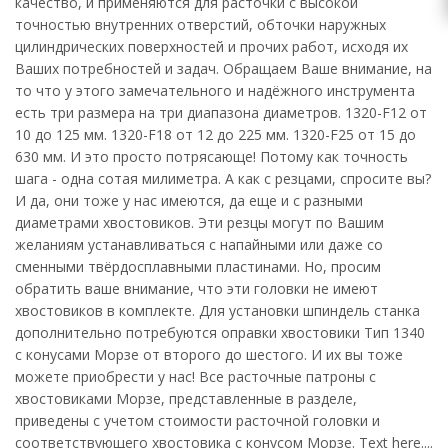
качество, и применяются для расточки с высокой
точностью внутренних отверстий, обточки наружных
цилиндрических поверхностей и прочих работ, исходя их
Ваших потребностей и задач. Обращаем Ваше внимание, на
то что у этого замечательного и надёжного инструмента
есть три размера на три диапазона диаметров. 1320-F12 от
10 до 125 мм. 1320-F18 от 12 до 225 мм. 1320-F25 от 15 до
630 мм. И это просто потрясающе! Потому как точность
шага - одна сотая милиметра. А как с резцами, спросите вы?
И да, они тоже у нас имеются, да еще и с разными
диаметрами хвостовиков. Эти резцы могут по Вашим
желаниям устанавливаться с напайными или даже со
сменными твёрдосплавными пластинами. Но, просим
обратить ваше внимание, что эти головки не имеют
хвостовиков в комплекте. Для установки шпиндель станка
дополнительно потребуются оправки хвостовики Тип 1340
с конусами Морзе от второго до шестого. И их вы тоже
можете приобрести у нас! Все расточные патроны с
хвостовиками Морзе, представленные в разделе,
приведены с учетом стоимости расточной головки и
соответствующего хвостовика с конусом Морзе. Text here....