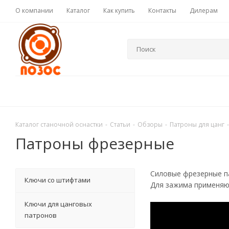
О компании
Каталог
Как купить
Контакты
Дилерам
Каталог станочной оснастки
-
Статьи
-
Обзоры
-
Патроны для цанг
-
Патроны фрезерные
Силовые фрезерные па
Ключи со штифтами
Для зажима применяют
Ключи для цанговых
патронов