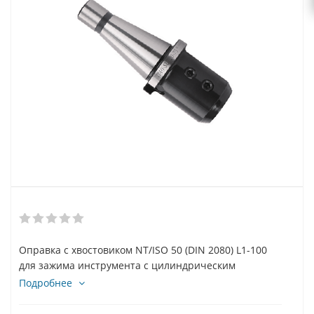
Оправка с хвостовиком NT/ISO 50 (DIN 2080) L1-100
для зажима инструмента с цилиндрическим
хвостовиком ⌀42 mm. WELDON
Подробнее