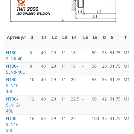
Артикул
d
L1
L2
L3
L4
L5
L6
D
G
T
NT30-
6
40
29
11
18
-
50
25
31.75
M12x
SLN6-40L
NT30-
8
40
29
11
18
-
50
28
31.75
M12x
SLN8-40L
NT30-
10
40
29
11
20
-
55
35
31.75
M12x
SLN10-
40L
NT30-
12
40
29
11
22.5
-
60
42
31.75
M12x
SLN12-
40L
NT30-
16
50
39
11
24
-
100
45
31.75
M12x
SLN16-
50L