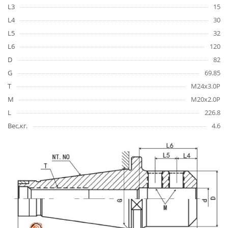
L3
15
L4
30
L5
32
L6
120
D
82
G
69.85
T
M24x3.0P
M
M20x2.0P
L
226.8
Вес,кг.
4.6