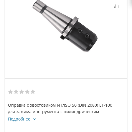
Оправка с хвостовиком NT/ISO 50 (DIN 2080) L1-100
для зажима инструмента с цилиндрическим
хвостовиком ⌀40 mm. WELDON
Подробнее