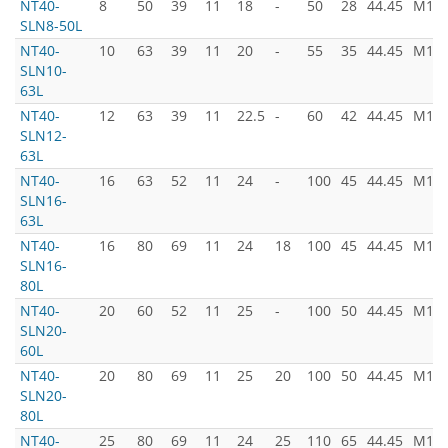
NT40-
8
50
39
11
18
-
50
28
44.45
M16x
SLN8-50L
NT40-
10
63
39
11
20
-
55
35
44.45
M16x
SLN10-
63L
NT40-
12
63
39
11
22.5
-
60
42
44.45
M16x
SLN12-
63L
NT40-
16
63
52
11
24
-
100
45
44.45
M16x
SLN16-
63L
NT40-
16
80
69
11
24
18
100
45
44.45
M16x
SLN16-
80L
NT40-
20
60
52
11
25
-
100
50
44.45
M16x
SLN20-
60L
NT40-
20
80
69
11
25
20
100
50
44.45
M16x
SLN20-
80L
NT40-
25
80
69
11
24
25
110
65
44.45
M16x