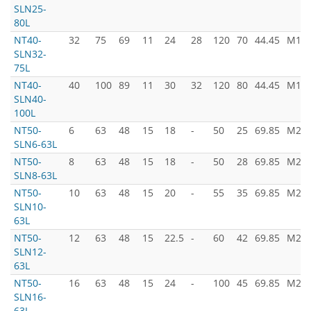
SLN25-
80L
NT40-
32
75
69
11
24
28
120
70
44.45
M16x
SLN32-
75L
NT40-
40
100
89
11
30
32
120
80
44.45
M16x
SLN40-
100L
NT50-
6
63
48
15
18
-
50
25
69.85
M24x
SLN6-63L
NT50-
8
63
48
15
18
-
50
28
69.85
M24x
SLN8-63L
NT50-
10
63
48
15
20
-
55
35
69.85
M24x
SLN10-
63L
NT50-
12
63
48
15
22.5
-
60
42
69.85
M24x
SLN12-
63L
NT50-
16
63
48
15
24
-
100
45
69.85
M24x
SLN16-
63L