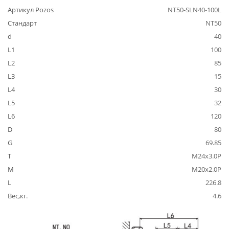
Артикул Pozos
NT50-SLN40-100L
Стандарт
NT50
d
40
L1
100
L2
85
L3
15
L4
30
L5
32
L6
120
D
80
G
69.85
T
M24x3.0P
M
M20x2.0P
L
226.8
Вес,кг.
4.6