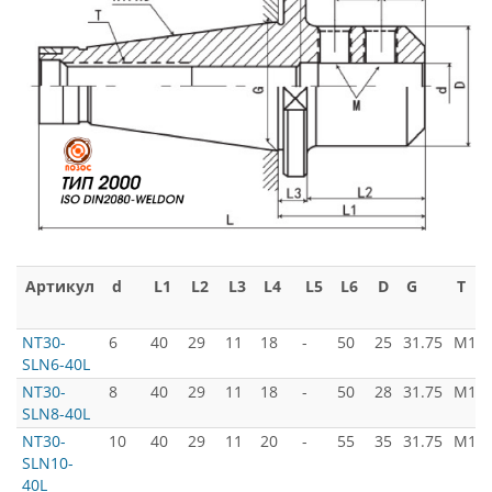
Артикул
d
L1
L2
L3
L4
L5
L6
D
G
T
NT30-
6
40
29
11
18
-
50
25
31.75
M12x
SLN6-40L
NT30-
8
40
29
11
18
-
50
28
31.75
M12x
SLN8-40L
NT30-
10
40
29
11
20
-
55
35
31.75
M12x
SLN10-
40L