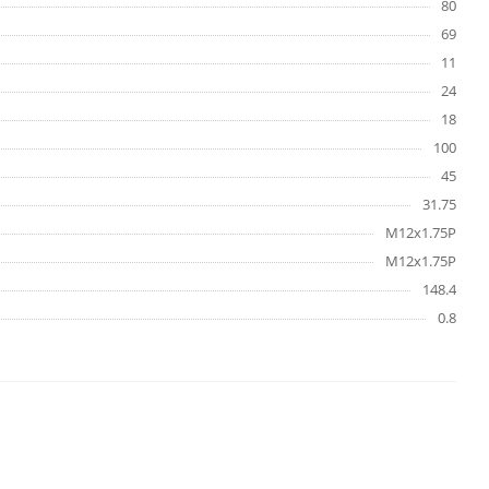
80
69
11
24
18
100
45
31.75
M12x1.75P
M12x1.75P
148.4
0.8