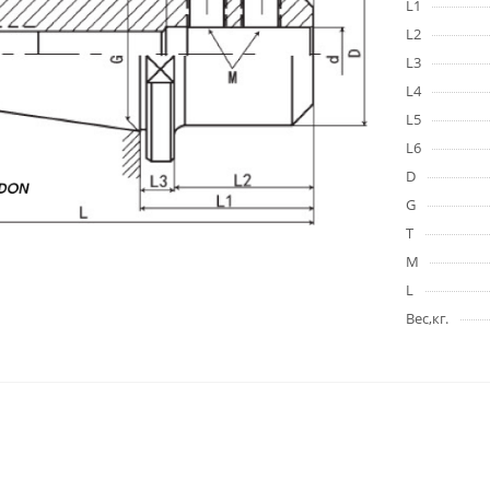
L1
L2
L3
L4
L5
L6
D
G
T
M
L
Вес,кг.