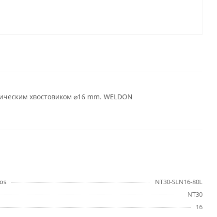
дрическим хвостовиком ⌀16 mm. WELDON
os
NT30-SLN16-80L
NT30
16