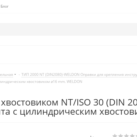
Блог
дельная
-
ТИП 2000 NT (DIN2080)-WELDON Оправки для крепления инст
 цилиндрическим хвостовиком ⌀16 mm. WELDON
 хвостовиком NT/ISO 30 (DIN 2
та с цилиндрическим хвосто