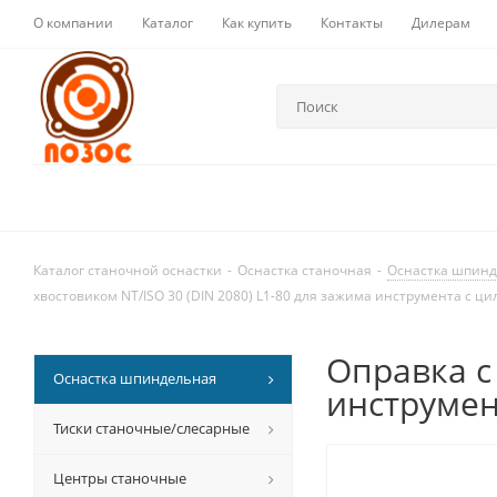
О компании
Каталог
Как купить
Контакты
Дилерам
Каталог станочной оснастки
-
Оснастка станочная
-
Оснастка шпин
хвостовиком NT/ISO 30 (DIN 2080) L1-80 для зажима инструмента с
Оправка с
Оснастка шпиндельная
инструмен
Тиски станочные/слесарные
Центры станочные