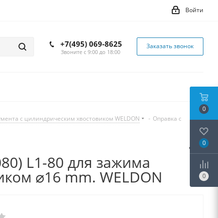
Войти
+7(495) 069-8625
Заказать звонок
Звоните с 9:00 до 18:00
0
румента с цилиндрическим хвостовиком WELDON
-
Оправка с
0
080) L1-80 для зажима
виком ⌀16 mm. WELDON
0