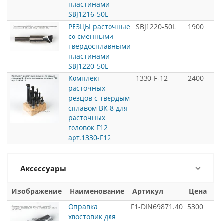
пластинами
SBJ1216-50L
РЕЗЦЫ расточные
SBJ1220-50L
1900
со сменными
твердосплавными
пластинами
SBJ1220-50L
Комплект
1330-F-12
2400
расточных
резцов с твердым
сплавом ВК-8 для
расточных
головок F12
арт.1330-F12
Аксессуары
Изображение
Наименование
Артикул
Цена
Оправка
F1-DIN69871.40
5300
хвостовик для