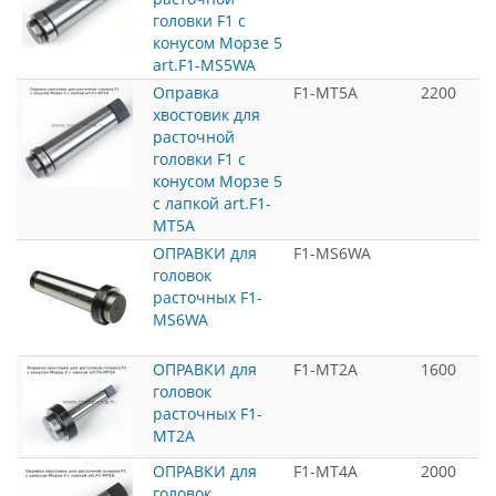
головки F1 с
конусом Морзе 5
art.F1-MS5WA
Оправка
F1-MT5A
2200
хвостовик для
расточной
головки F1 с
конусом Морзе 5
с лапкой art.F1-
MT5A
ОПРАВКИ для
F1-MS6WA
головок
расточных F1-
MS6WA
ОПРАВКИ для
F1-MT2A
1600
головок
расточных F1-
MT2A
ОПРАВКИ для
F1-MT4A
2000
головок