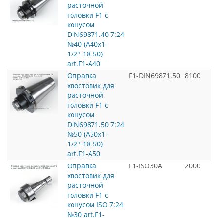
расточной
головки F1 с
конусом
DIN69871.40 7:24
№40 (A40x1-
1/2"-18-50)
art.F1-A40
Оправка
F1-DIN69871.50
8100
хвостовик для
расточной
головки F1 с
конусом
DIN69871.50 7:24
№50 (A50x1-
1/2"-18-50)
art.F1-A50
Оправка
F1-ISO30A
2000
хвостовик для
расточной
головки F1 с
конусом ISO 7:24
№30 art.F1-