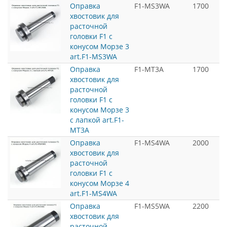
Оправка
F1-MS3WA
1700
хвостовик для
расточной
головки F1 с
конусом Морзе 3
art.F1-MS3WA
Оправка
F1-MT3A
1700
хвостовик для
расточной
головки F1 с
конусом Морзе 3
с лапкой art.F1-
MT3A
Оправка
F1-MS4WA
2000
хвостовик для
расточной
головки F1 с
конусом Морзе 4
art.F1-MS4WA
Оправка
F1-MS5WA
2200
хвостовик для
расточной