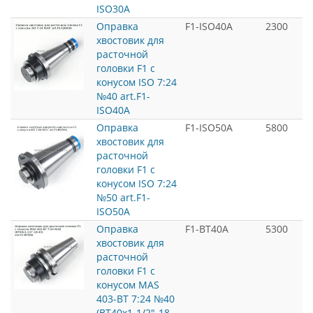
ISO30A
Оправка
F1-ISO40A
2300
хвостовик для
расточной
головки F1 с
конусом ISO 7:24
№40 art.F1-
ISO40A
Оправка
F1-ISO50A
5800
хвостовик для
расточной
головки F1 с
конусом ISO 7:24
№50 art.F1-
ISO50A
Оправка
F1-BT40A
5300
хвостовик для
расточной
головки F1 с
конусом MAS
403-BT 7:24 №40
(BT40x1-1/2"-18-