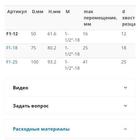
Артикул
D,мм
H,мм
M
max
d
перемещение,
хвосто
мм
резца,
F1-12
50
61.6
1-
16
12
1/2"-18
F1-18
75
80.2
1-
25
18
1/2"-18
F1-25
100
93.2
1-
41
25
1/2"-18
Видео
Задать вопрос
Расходные материалы