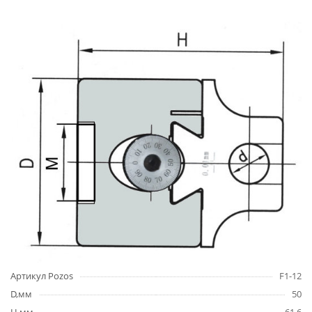
Артикул Pozos
F1-12
D,мм
50