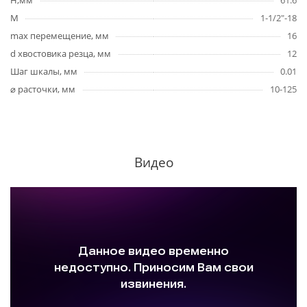
H,мм
61.6
M
1-1/2"-18
max перемещение, мм
16
d хвостовика резца, мм
12
Шаг шкалы, мм
0.01
⌀ расточки, мм
10-125
Видео