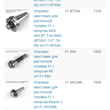
45) art.F1-BT40A
Оправка
F1-BT50A
7100
хвостовик для
расточной
головки F1 с
конусом MAS
403-BT 7:24 №50
(BT50x1-1/2"-18-
80) art.F1-BT50A
Оправка
F1-R8A
1600
хвостовик для
расточной
головки F1 с
конусом R8
art.F1-R8A
Оправка
F1-MS2WA
1600
хвостовик для
расточной
головки F1 с
конусом Морзе 2
art.F1-MS2WA