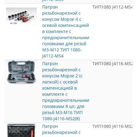
Патрон
ТИП1080 J4112-MS4
резьбонарезной с
конусом Морзе 4 с
осевой компенсацией
в комплекте с
предохранительными
головками для резьб
М3-М12 ТИП 1080-
J4112-MS4
Патрон
ТИП1080 J4116-MS2(8
резьбонарезной с
конусом Морзе 2 (c
лапкой) с осевой
компенсацией в
комплекте с
предохранительными
головками 8 шт. для
резьб М3-М16 ТИП
1080-J4116-MS2(8)
Патрон
ТИП1080 J4116-MS2
резьбонарезной с