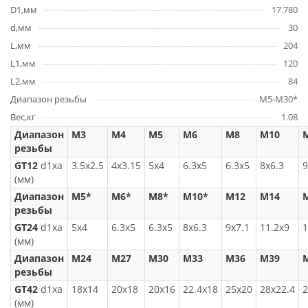
D1,мм
17.780
d,мм
30
L,мм
204
L1,мм
120
L2,мм
84
Диапазон резьбы
M5-M30*
Вес,кг
1.08
Диапазон
M3
M4
M5
M6
M8
M10
резьбы
GT12
d1xa
3.5x2.5
4x3.15
5x4
6.3x5
6.3x5
8x6.3
9
(мм)
Диапазон
M5*
M6*
M8*
M10*
M12
M14
резьбы
GT24
d1xa
5x4
6.3x5
6.3x5
8x6.3
9x7.1
11.2x9
1
(мм)
Диапазон
M24
M27
M30
M33
M36
M39
резьбы
GT42
d1xa
18x14
20x18
20x16
22.4x18
25x20
28x22.4
2
(мм)