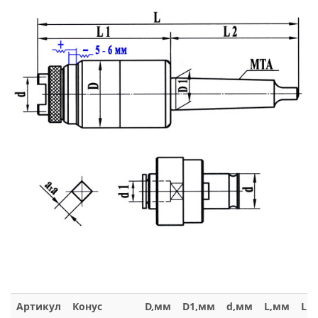
Артикул
Конус
D,мм
D1,мм
d,мм
L,мм
L1