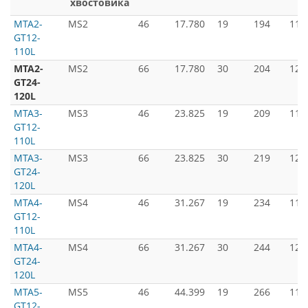
хвостовика
MTA2-
MS2
46
17.780
19
194
110
GT12-
110L
MTA2-
MS2
66
17.780
30
204
120
GT24-
120L
MTA3-
MS3
46
23.825
19
209
110
GT12-
110L
MTA3-
MS3
66
23.825
30
219
120
GT24-
120L
MTA4-
MS4
46
31.267
19
234
110
GT12-
110L
MTA4-
MS4
66
31.267
30
244
120
GT24-
120L
MTA5-
MS5
46
44.399
19
266
110
GT12-