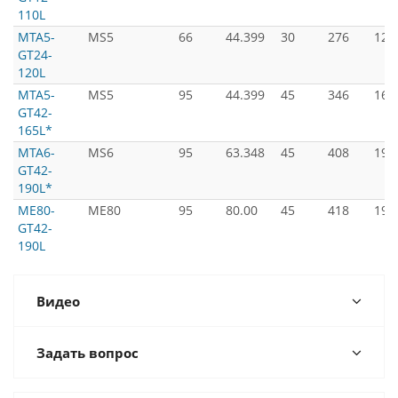
110L
MTA5-
MS5
66
44.399
30
276
120
GT24-
120L
MTA5-
MS5
95
44.399
45
346
165
GT42-
165L*
MTA6-
MS6
95
63.348
45
408
190
GT42-
190L*
ME80-
ME80
95
80.00
45
418
190
GT42-
190L
Видео
Задать вопрос