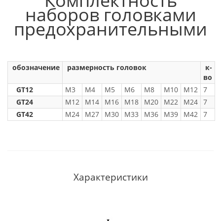
Комплектность
наборов головками
предохранительными
обозначение
размерность головок
к-
во
GT12
М3
М4
М5
М6
М8
М10
М12
7
GT24
М12
М14
М16
М18
М20
М22
М24
7
GT42
М24
М27
М30
М33
М36
М39
М42
7
Характеристики