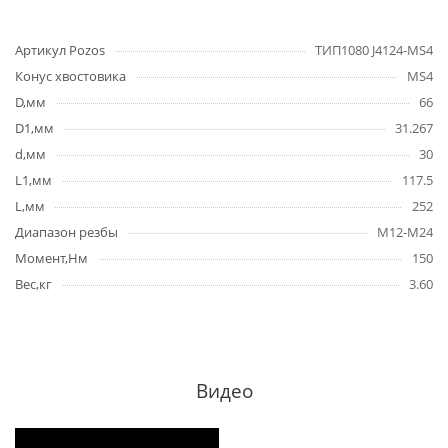
Артикул Pozos
ТИП1080 J4124-MS4
Конус хвостовика
MS4
D,мм
66
D1,мм
31.267
d,мм
30
L1,мм
117.5
L,мм
252
Диапазон резбы
M12-M24
Момент,Hм
150
Вес,кг
3.60
Видео