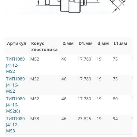
Артикул
Конус
D,мм
D1,мм
d,мм
L1,мм
L
хвостовика
ТИП1080
MS2
46
17.780
19
75
17
J4112-
MS2
ТИП1080
MS2
46
17.780
19
75
17
J4116-
MS2
ТИП1080
MS2
46
17.780
19
80
16
J4116-
MS2(8)
ТИП1080
MS3
46
23.825
19
94
19
J4112-
MS3