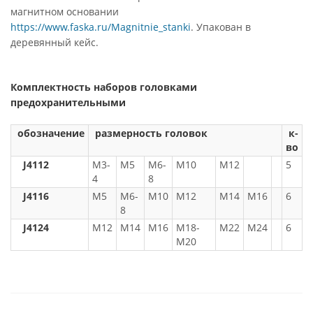
магнитном основании
https://www.faska.ru/Magnitnie_stanki
. Упакован в
деревянный кейс.
Комплектность наборов головками
предохранительными
обозначение
размерность головок
к-
во
J4112
М3-
М5
М6-
М10
М12
5
4
8
J4116
М5
М6-
М10
М12
М14
М16
6
8
J4124
М12
М14
М16
М18-
М22
М24
6
M20