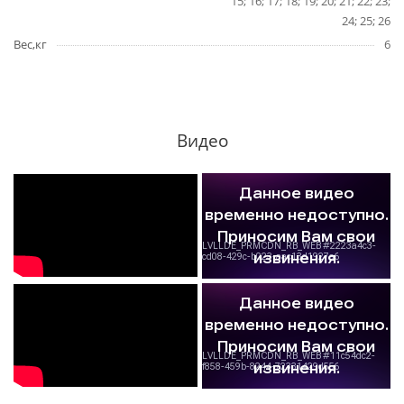
15; 16; 17; 18; 19; 20; 21; 22; 23;
24; 25; 26
Вес,кг
6
Видео