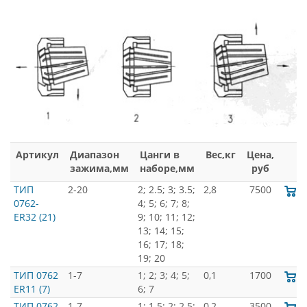
Артикул
Диапазон
Цанги в
Вес,кг
Цена,
зажима,мм
наборе,мм
руб
ТИП
2-20
2; 2.5; 3; 3.5;
2,8
7500
0762-
4; 5; 6; 7; 8;
ER32 (21)
9; 10; 11; 12;
13; 14; 15;
16; 17; 18;
19; 20
ТИП 0762
1-7
1; 2; 3; 4; 5;
0,1
1700
ER11 (7)
6; 7
ТИП 0762
1-7
1; 1.5; 2; 2.5;
0,2
3500