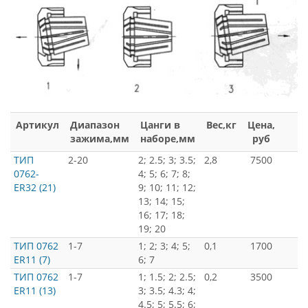
Артикул
Диапазон
Цанги в
Вес,кг
Цена,
зажима,мм
наборе,мм
руб
ТИП
2-20
2; 2.5; 3; 3.5;
2,8
7500
0762-
4; 5; 6; 7; 8;
ER32 (21)
9; 10; 11; 12;
13; 14; 15;
16; 17; 18;
19; 20
ТИП 0762
1-7
1; 2; 3; 4; 5;
0,1
1700
ER11 (7)
6; 7
ТИП 0762
1-7
1; 1.5; 2; 2.5;
0,2
3500
ER11 (13)
3; 3.5; 4.3; 4;
4.5; 5; 5.5; 6;