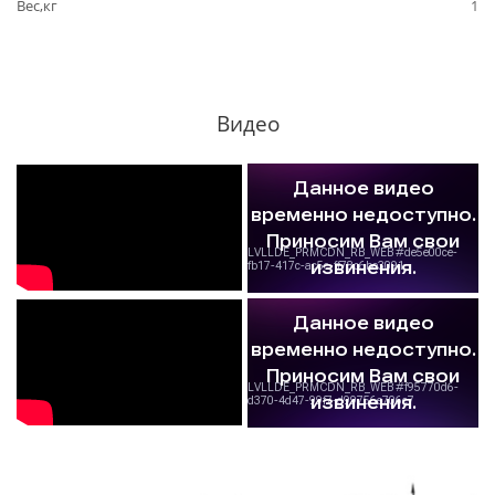
Вес,кг
1
Видео