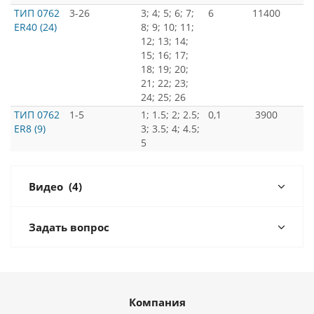
ТИП 0762
3-26
3; 4; 5; 6; 7;
6
11400
ER40 (24)
8; 9; 10; 11;
12; 13; 14;
15; 16; 17;
18; 19; 20;
21; 22; 23;
24; 25; 26
ТИП 0762
1-5
1; 1.5; 2; 2.5;
0,1
3900
ER8 (9)
3; 3.5; 4; 4.5;
5
Видео
(4)
Задать вопрос
Компания