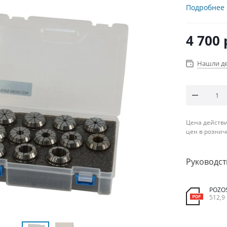
Подробнее
4 700
Нашли д
Цена действи
цен в рознич
Руководст
POZO
512,9