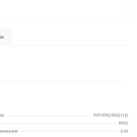
ос
os
ТИП 0762 ER32 (12)
ER32
ажима,мм
3-20