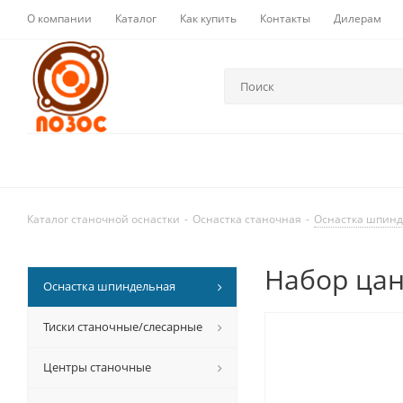
О компании
Каталог
Как купить
Контакты
Дилерам
Каталог станочной оснастки
-
Оснастка станочная
-
Оснастка шпин
Набор цанг
Оснастка шпиндельная
Тиски станочные/слесарные
Центры станочные