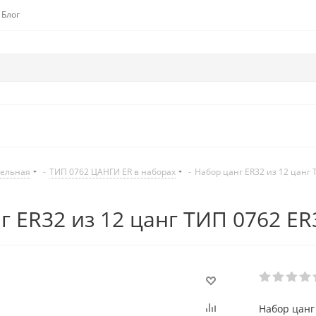
Блог
дельная
-
ТИП 0762 ЦАНГИ ER в наборах
-
Набор цанг ER32 из 12 цанг 
 ER32 из 12 цанг ТИП 0762 ER3
Набор цанг 