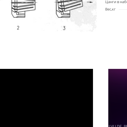
Цанги в на
Вес,кг