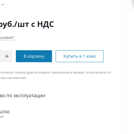
руб.
/шт
с НДС
ешевле?
В корзину
Купить в 1 клик
тельна только для интернет-магазина и может отличаться от
ных магазинах
во по эксплуатации
S0760
 кб