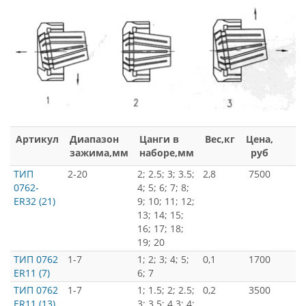
Артикул
Диапазон
Цанги в
Вес,кг
Цена,
зажима,мм
наборе,мм
руб
ТИП
2-20
2; 2.5; 3; 3.5;
2,8
7500
0762-
4; 5; 6; 7; 8;
ER32 (21)
9; 10; 11; 12;
13; 14; 15;
16; 17; 18;
19; 20
ТИП 0762
1-7
1; 2; 3; 4; 5;
0,1
1700
ER11 (7)
6; 7
ТИП 0762
1-7
1; 1.5; 2; 2.5;
0,2
3500
ER11 (13)
3; 3.5; 4.3; 4;