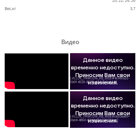
20; 22; 24; 26
Вес,кг
3,7
Видео