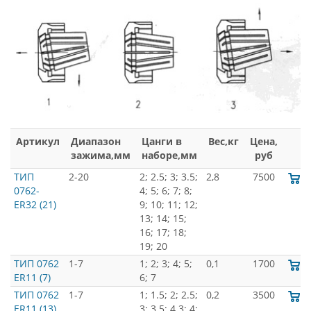
Артикул
Диапазон
Цанги в
Вес,кг
Цена,
зажима,мм
наборе,мм
руб
ТИП
2-20
2; 2.5; 3; 3.5;
2,8
7500
0762-
4; 5; 6; 7; 8;
ER32 (21)
9; 10; 11; 12;
13; 14; 15;
16; 17; 18;
19; 20
ТИП 0762
1-7
1; 2; 3; 4; 5;
0,1
1700
ER11 (7)
6; 7
ТИП 0762
1-7
1; 1.5; 2; 2.5;
0,2
3500
ER11 (13)
3; 3.5; 4.3; 4;