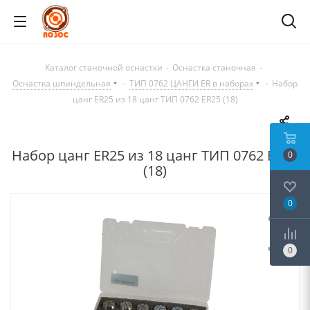
Каталог станочной оснастки
-
Оснастка станочная
-
Оснастка шпиндельная
-
ТИП 0762 ЦАНГИ ER в наборах
-
Набор
цанг ER25 из 18 цанг ТИП 0762 ER25 (18)
Набор цанг ER25 из 18 цанг ТИП 0762 ER25
0
(18)
0
0