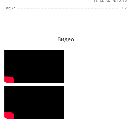
11; 12; 13; 14; 15; 16
Вес,кг
1,2
Видео