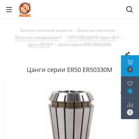
Каталог станочной оснастки
-
Оснастка станочная
-
Оснастка шпиндельная
-
ТИП 0700 ЦАНГИ серии ER
-
Цанги ER 50
-
Цанги серии ER50 ER50330M
Цанги серии ER50 ER50330M
0
0
0