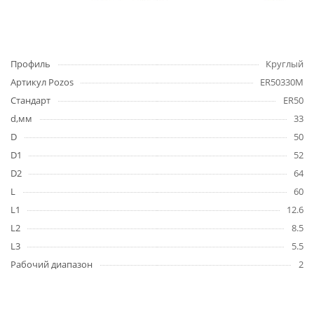
Профиль
Круглый
Артикул Pozos
ER50330M
Стандарт
ER50
d,мм
33
D
50
D1
52
D2
64
L
60
L1
12.6
L2
8.5
L3
5.5
Рабочий диапазон
2