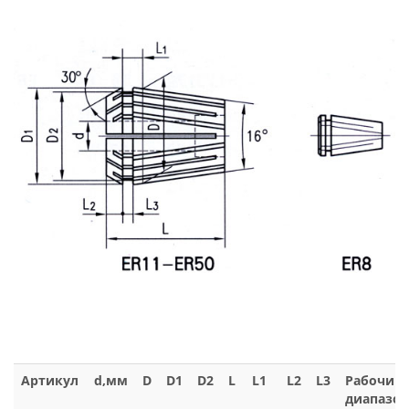
Артикул
d,мм
D
D1
D2
L
L1
L2
L3
Рабочий
диапазон