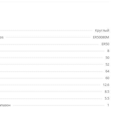
Круглый
os
ER50080M
ER50
8
50
52
64
60
12.6
8.5
5.5
апазон
1