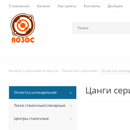
О компании
Каталог
Как купить
Контакты
Дилерам
Каталог станочной оснастки
-
Оснастка станочная
-
Оснастка шпин
Цанги сер
Оснастка шпиндельная
Тиски станочные/слесарные
Центры станочные