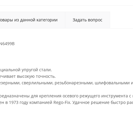
Товары из данной категории
Задать вопрос
IN6499B
ециальной упругой стали.
ечивает высокую точность.
резерными, сверлильными, резьбонарезными, шлифовальными и
предназначены для крепления осевого режущего инструмента с
н в 1973 году компанией Rego-Fix. Удачное решение быстро р