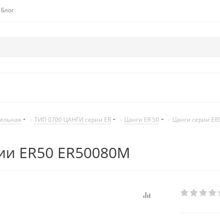
Блог
дельная
-
ТИП 0700 ЦАНГИ серии ER
-
Цанги ER 50
-
Цанги серии ER
ии ER50 ER50080M