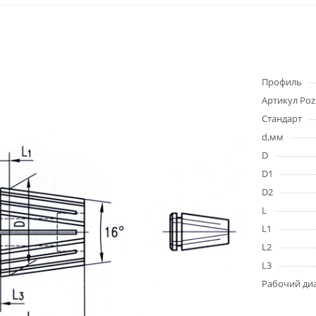
Профиль
Артикул Poz
Стандарт
d,мм
D
D1
D2
L
L1
L2
L3
Рабочий ди