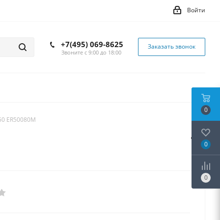
Войти
+7(495) 069-8625
Заказать звонок
Звоните с 9:00 до 18:00
0
50 ER50080M
0
0