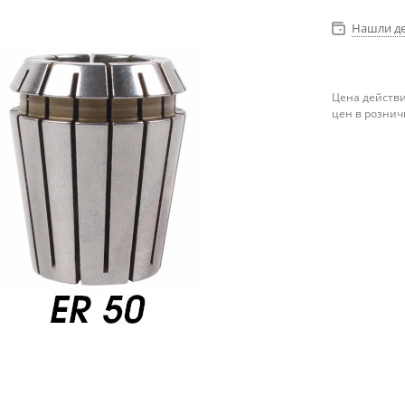
Нашли д
Цена действи
цен в рознич