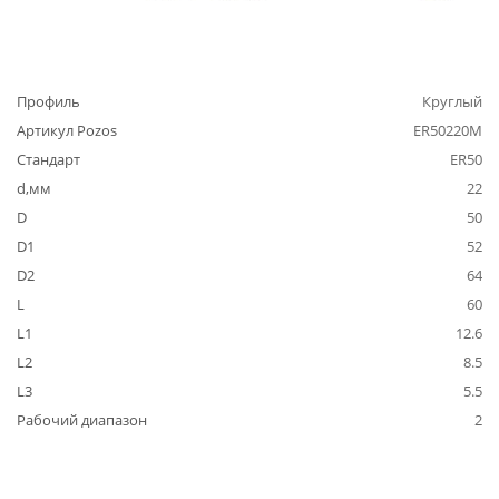
Профиль
Круглый
Артикул Pozos
ER50220M
Стандарт
ER50
d,мм
22
D
50
D1
52
D2
64
L
60
L1
12.6
L2
8.5
L3
5.5
Рабочий диапазон
2