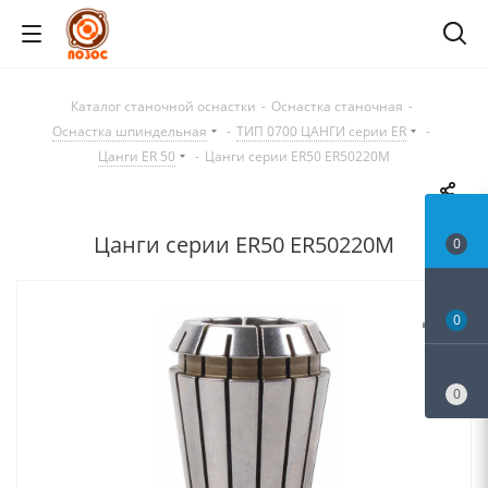
Каталог станочной оснастки
-
Оснастка станочная
-
Оснастка шпиндельная
-
ТИП 0700 ЦАНГИ серии ER
-
Цанги ER 50
-
Цанги серии ER50 ER50220M
Цанги серии ER50 ER50220M
0
0
0