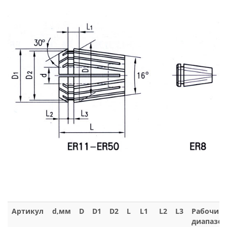
Артикул
d,мм
D
D1
D2
L
L1
L2
L3
Рабочий
диапазон