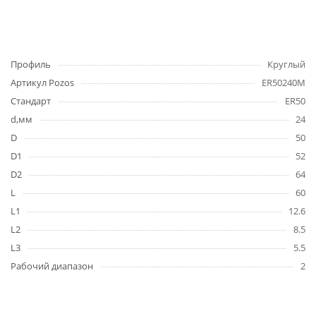
Профиль
Круглый
Артикул Pozos
ER50240M
Стандарт
ER50
d,мм
24
D
50
D1
52
D2
64
L
60
L1
12.6
L2
8.5
L3
5.5
Рабочий диапазон
2