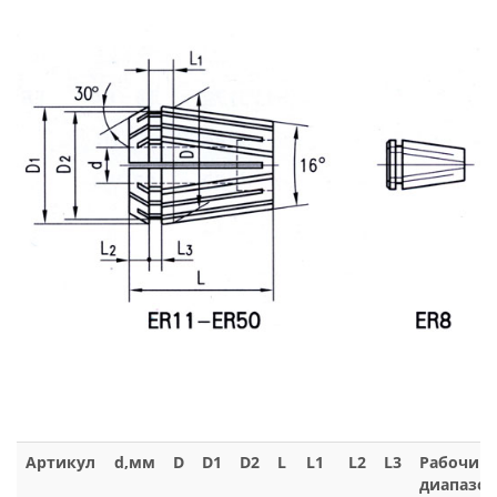
Артикул
d,мм
D
D1
D2
L
L1
L2
L3
Рабочий
диапазон