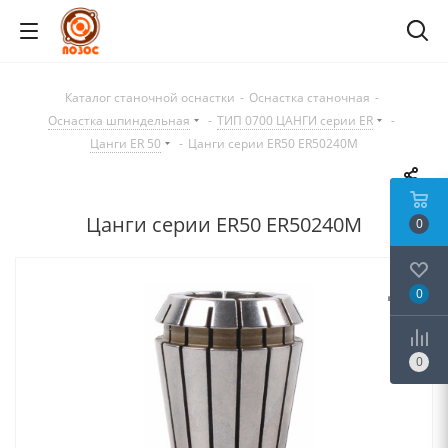
Каталог станочной оснастки
-
Оснастка станочная
-
Оснастка шпиндельная
-
ТИП 0700 ЦАНГИ серии ER
-
Цанги ER 50
-
Цанги серии ER50 ER50240M
Цанги серии ER50 ER50240M
0
0
0