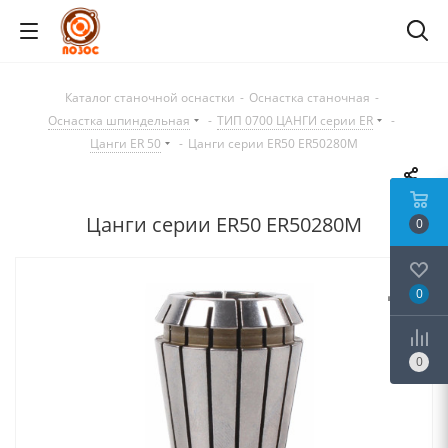
Каталог станочной оснастки
-
Оснастка станочная
-
Оснастка шпиндельная
-
ТИП 0700 ЦАНГИ серии ER
-
Цанги ER 50
-
Цанги серии ER50 ER50280M
Цанги серии ER50 ER50280M
0
0
0