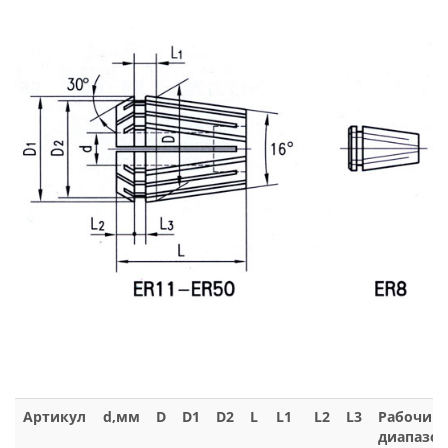
Артикул
d,мм
D
D1
D2
L
L1
L2
L3
Рабочий
диапазон