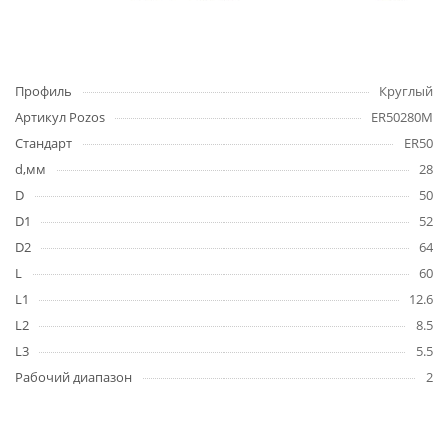
Профиль
Круглый
Артикул Pozos
ER50280M
Стандарт
ER50
d,мм
28
D
50
D1
52
D2
64
L
60
L1
12.6
L2
8.5
L3
5.5
Рабочий диапазон
2