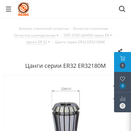
Каталог станочной оснастки
-
Оснастка станочная
-
Оснастка шпиндельная
-
ТИП 0700 ЦАНГИ серии ER
-
Цанги ER 32
-
Цанги серии ER32 ER32180M
Цанги серии ER32 ER32180M
0
0
0