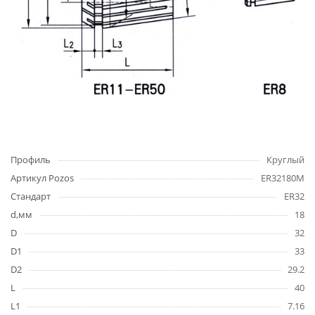
Профиль
Круглый
Артикул Pozos
ER32180M
Стандарт
ER32
d,мм
18
D
32
D1
33
D2
29.2
L
40
L1
7.16