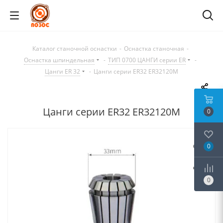
Каталог станочной оснастки
-
Оснастка станочная
-
Оснастка шпиндельная
-
ТИП 0700 ЦАНГИ серии ER
-
Цанги ER 32
-
Цанги серии ER32 ER32120M
Цанги серии ER32 ER32120M
0
0
0