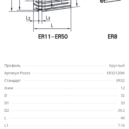
Профиль
Круглый
Артикул Pozos
ER32120M
Стандарт
ER32
d,мм
12
D
32
D1
33
D2
29.2
L
40
L1
7.16