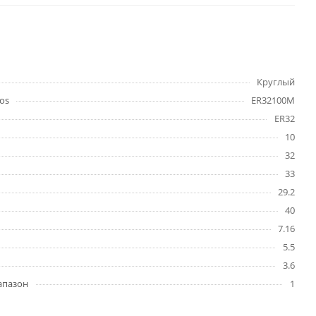
Круглый
os
ER32100M
ER32
10
32
33
29.2
40
7.16
5.5
3.6
апазон
1