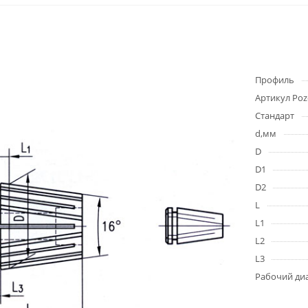
Профиль
Артикул Poz
Стандарт
d,мм
D
D1
D2
L
L1
L2
L3
Рабочий ди