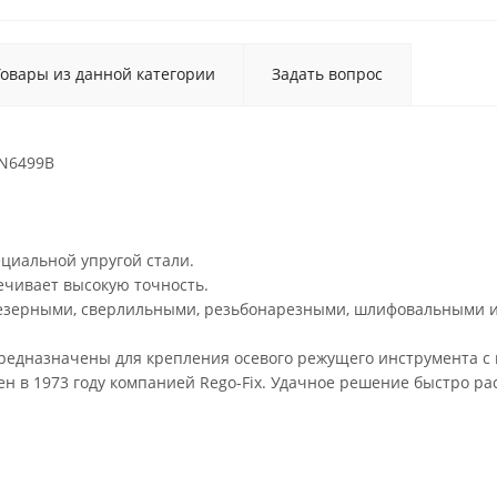
Товары из данной категории
Задать вопрос
IN6499B
ециальной упругой стали.
ечивает высокую точность.
резерными, сверлильными, резьбонарезными, шлифовальными и
предназначены для крепления осевого режущего инструмента с
н в 1973 году компанией Rego-Fix. Удачное решение быстро р