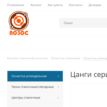
О компании
Каталог
Как купить
Контакты
Дилерам
Каталог станочной оснастки
-
Оснастка станочная
-
Оснастка шпин
Цанги сер
Оснастка шпиндельная
Тиски станочные/слесарные
Центры станочные