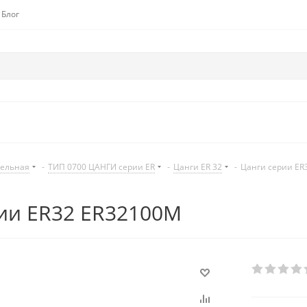
Блог
дельная
-
ТИП 0700 ЦАНГИ серии ER
-
Цанги ER 32
-
Цанги серии ER
ии ER32 ER32100M