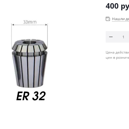
400
ру
Нашли д
Цена действи
цен в рознич