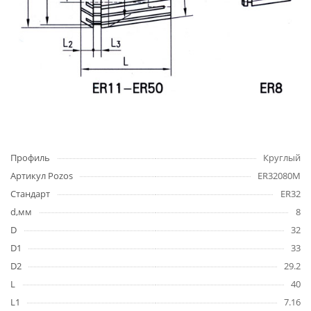
Профиль
Круглый
Артикул Pozos
ER32080M
Стандарт
ER32
d,мм
8
D
32
D1
33
D2
29.2
L
40
L1
7.16