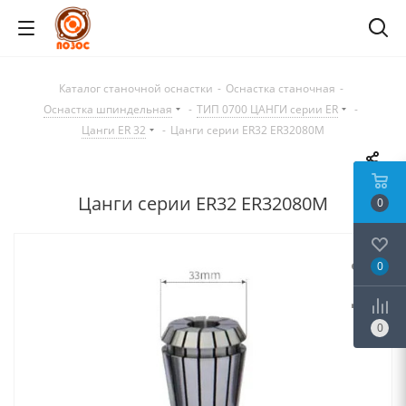
Каталог станочной оснастки
-
Оснастка станочная
-
Оснастка шпиндельная
-
ТИП 0700 ЦАНГИ серии ER
-
Цанги ER 32
-
Цанги серии ER32 ER32080M
Цанги серии ER32 ER32080M
0
0
0