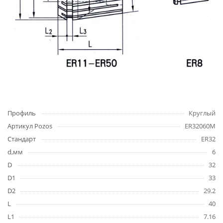
Профиль
Круглый
Артикул Pozos
ER32060M
Стандарт
ER32
d,мм
6
D
32
D1
33
D2
29.2
L
40
L1
7.16