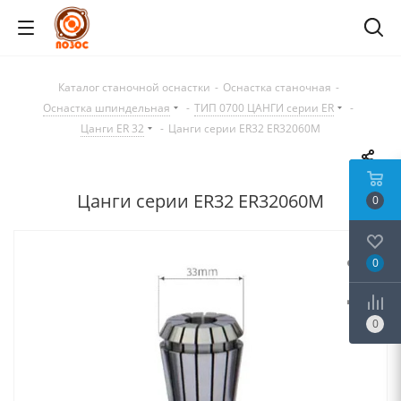
Каталог станочной оснастки
-
Оснастка станочная
-
Оснастка шпиндельная
-
ТИП 0700 ЦАНГИ серии ER
-
Цанги ER 32
-
Цанги серии ER32 ER32060M
Цанги серии ER32 ER32060M
0
0
0