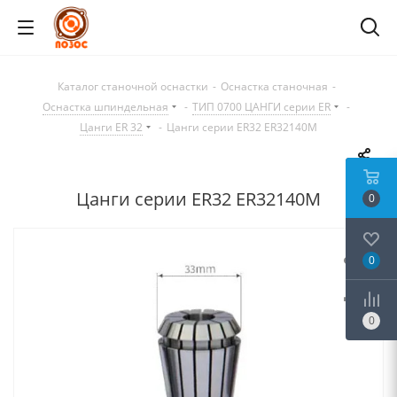
Каталог станочной оснастки
-
Оснастка станочная
-
Оснастка шпиндельная
-
ТИП 0700 ЦАНГИ серии ER
-
Цанги ER 32
-
Цанги серии ER32 ER32140M
Цанги серии ER32 ER32140M
0
0
0