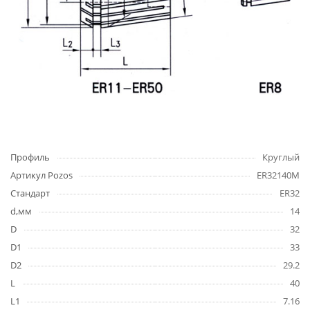
Профиль
Круглый
Артикул Pozos
ER32140M
Стандарт
ER32
d,мм
14
D
32
D1
33
D2
29.2
L
40
L1
7.16