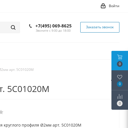
Войти
+7(495) 069-8625
Заказать звонок
Звоните с 9:00 до 18:00
0
 Ø2мм арт. 5C01020M
0
т. 5C01020M
0
ля круглого профиля Ø2мм арт. 5C01020M