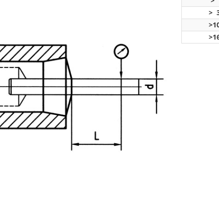
> 
> 3
>10
>16