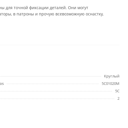
 для точной фиксации деталей. Они могут
саторы, в патроны и прочую всевозможную оснастку,
Круглый
os
5C01020M
5C
2