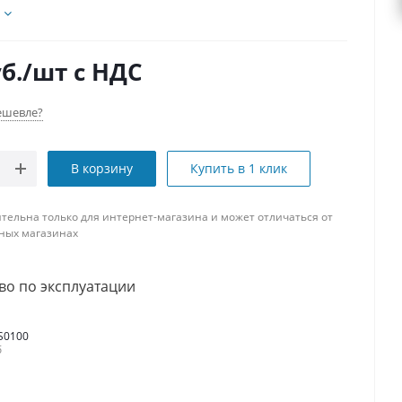
б.
/шт
с НДС
ешевле?
В корзину
Купить в 1 клик
тельна только для интернет-магазина и может отличаться от
ных магазинах
во по эксплуатации
S0100
б