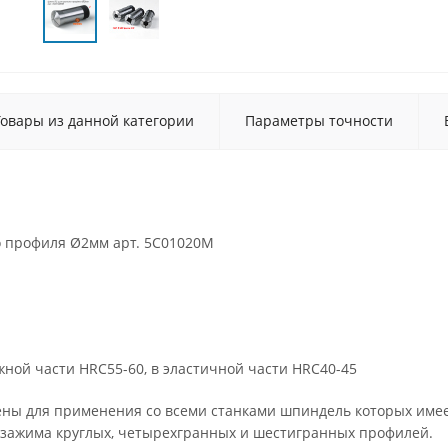
Товары из данной категории
Параметры точности
го профиля Ø2мм арт. 5C01020M
ежной части HRC55-60, в эластичной части HRC40-45
ены для применения со всеми станками шпиндель которых имее
 зажима круглых, четырехгранных и шестигранных профилей.