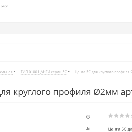
Блог
дельная
-
ТИП 0100 ЦАНГИ серии 5C
-
Цанга 5С для круглого профиля
для круглого профиля Ø2мм ар
Цанга 5С д