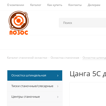
О компании
Каталог
Как купить
Контакты
Дилерам
Каталог станочной оснастки
-
Оснастка станочная
-
Оснастка шпин
Цанга 5С 
Оснастка шпиндельная
Тиски станочные/слесарные
Центры станочные