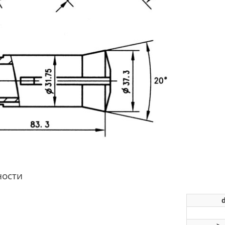
ности
d
1.