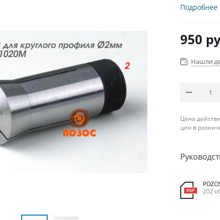
Подробнее
950
ру
Нашли д
Цена действи
цен в рознич
Руководст
POZO
202 к