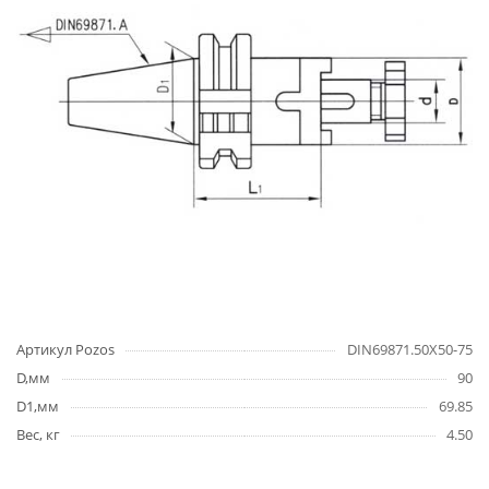
Артикул Pozos
DIN69871.50X50-75
D,мм
90
D1,мм
69.85
Вес, кг
4.50