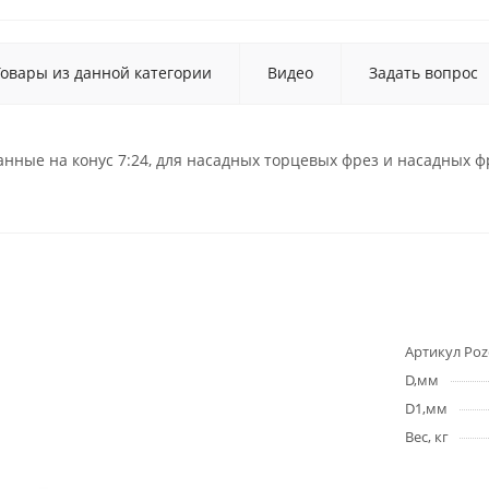
Товары из данной категории
Видео
Задать вопрос
ные на конус 7:24, для насадных торцевых фрез и насадных ф
Артикул Poz
D,мм
D1,мм
Вес, кг