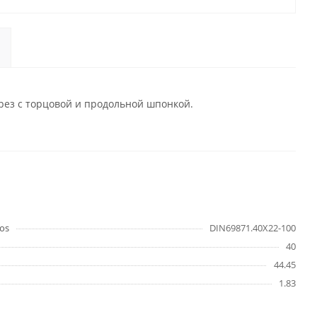
рез с торцовой и продольной шпонкой.
os
DIN69871.40X22-100
40
44.45
1.83