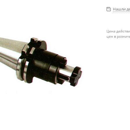
Нашли д
Цена действи
цен в рознич