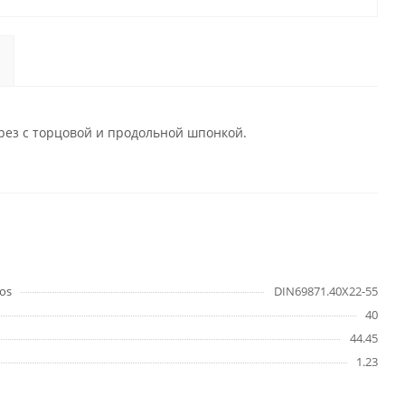
рез с торцовой и продольной шпонкой.
os
DIN69871.40X22-55
40
44.45
1.23