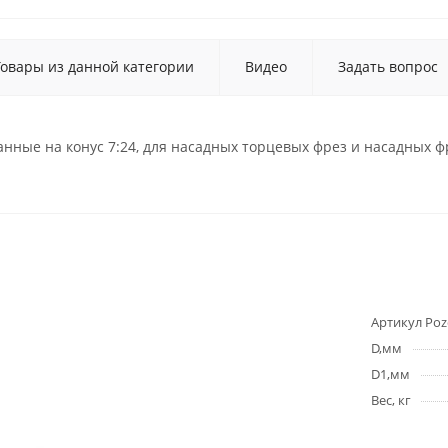
Товары из данной категории
Видео
Задать вопрос
ные на конус 7:24, для насадных торцевых фрез и насадных ф
Артикул Poz
D,мм
D1,мм
Вес, кг