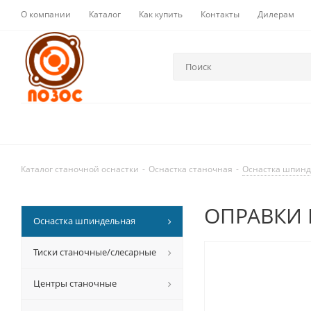
О компании
Каталог
Как купить
Контакты
Дилерам
Каталог станочной оснастки
-
Оснастка станочная
-
Оснастка шпин
ОПРАВКИ 
Оснастка шпиндельная
Тиски станочные/слесарные
Центры станочные